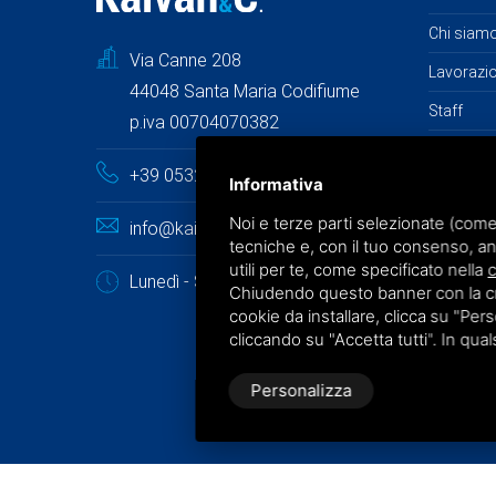
Chi siam
Via Canne 208
Lavorazi
44048 Santa Maria Codifiume
Staff
p.iva 00704070382
News
+39 0532 85 73 45
Informativa
Faq
Noi e terze parti selezionate (come
info@kaivan.it
Contatti
tecniche e, con il tuo consenso, an
utili per te, come specificato nella
c
Lunedì - Sabato: 09.00 - 18.00
Chiudendo questo banner con la croc
cookie da installare, clicca su "Perso
cliccando su "Accetta tutti". In qua
Personalizza