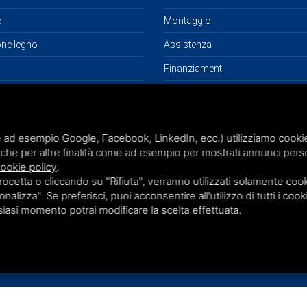
o
Montaggio
one legno
Assistenza
Finanziamenti
Progetti e consulenza
Restauro Infissi
 ad esempio Google, Facebook, LinkedIn, ecc.) utilizziamo cookie o
che per altre finalità come ad esempio per mostrati annunci perso
ookie policy
.
etta o cliccando su "Rifiuta", verranno utilizzati solamente cooki
nalizza". Se preferisci, puoi acconsentire all'utilizzo di tutti i cook
lsiasi momento potrai modificare la scelta effettuata.