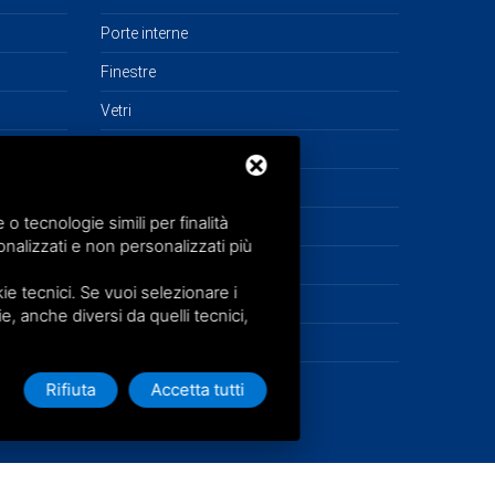
Porte interne
Finestre
Vetri
Porte ingresso
Garage
 tecnologie simili per finalità
Tende da sole
nalizzati e non personalizzati più
Zanzariere
e tecnici. Se vuoi selezionare i
Sistemi oscuranti
ie, anche diversi da quelli tecnici,
Sicurezza
Rifiuta
Accetta tutti