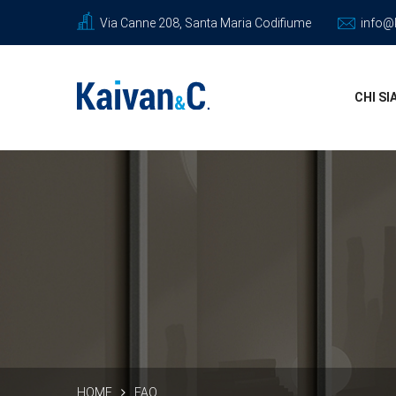
Via Canne 208, Santa Maria Codifiume
info@k
CHI S
HOME
FAQ