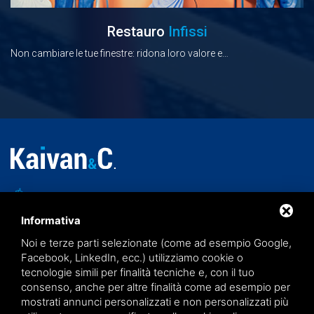
Restauro
Infissi
Non cambiare le tue finestre: ridona loro valore e…
Via Canne 208
44048 Santa Maria Codifiume
Informativa
p.iva 00704070382
Noi e terze parti selezionate (come ad esempio Google,
Facebook, LinkedIn, ecc.) utilizziamo cookie o
+39 0532 85 73 45
tecnologie simili per finalità tecniche e, con il tuo
consenso, anche per altre finalità come ad esempio per
info@kaivan.it
mostrati annunci personalizzati e non personalizzati più